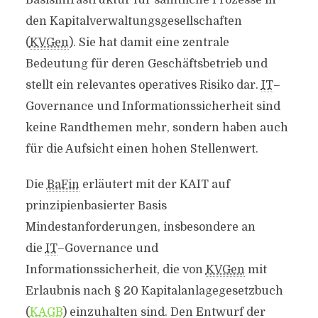
Basisinfrastruktur für sämtliche Prozesse in
den Kapitalverwaltungsgesellschaften
(
KVGen
). Sie hat damit eine zentrale
Bedeutung für deren Geschäftsbetrieb und
stellt ein relevantes operatives Risiko dar.
IT
–
Governance
und Informationssicherheit sind
keine Randthemen mehr, sondern haben auch
für die Aufsicht einen hohen Stellenwert.
Die
BaFin
erläutert mit der KAIT auf
prinzipienbasierter Basis
Mindestanforderungen, insbesondere an
die
IT
–
Governance
und
Informationssicherheit, die von
KVGen
mit
Erlaubnis nach § 20 Kapitalanlagegesetzbuch
(
KAGB
) einzuhalten sind. Den Entwurf der