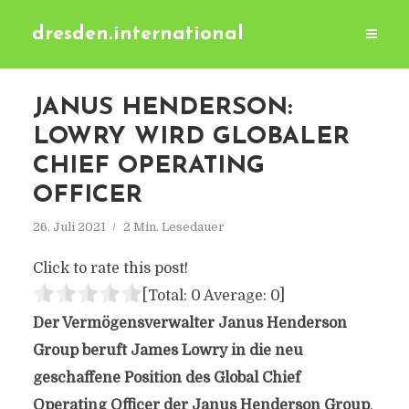
dresden.international
JANUS HENDERSON:
LOWRY WIRD GLOBALER
CHIEF OPERATING
OFFICER
26. Juli 2021
2 Min. Lesedauer
Click to rate this post!
[Total:
0
Average:
0
]
Der Vermögensverwalter Janus Henderson
Group beruft James Lowry in die neu
geschaffene Position des Global Chief
Operating Officer der Janus Henderson Group
.