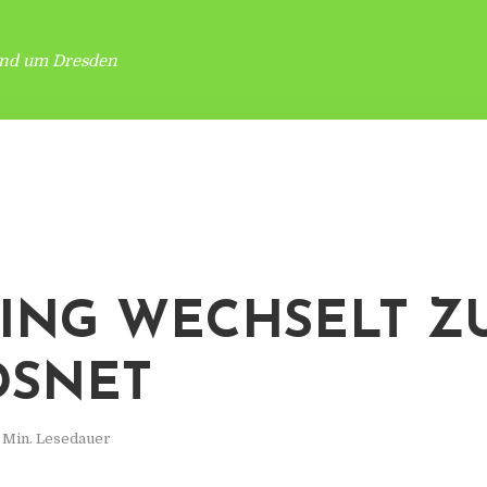
und um Dresden
ING WECHSELT Z
DSNET
 Min. Lesedauer