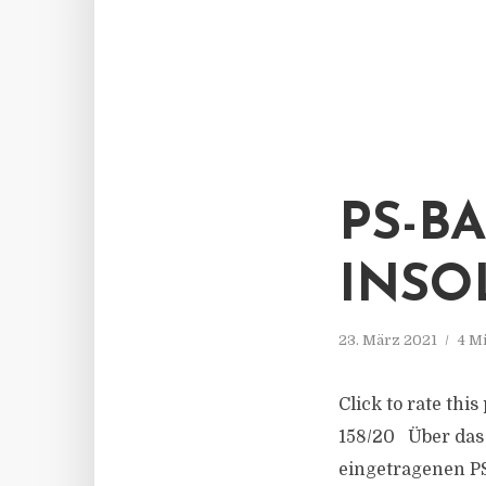
PS-B
INSO
23. März 2021
4 M
Click to rate thi
158/20 Über das
eingetragenen PS