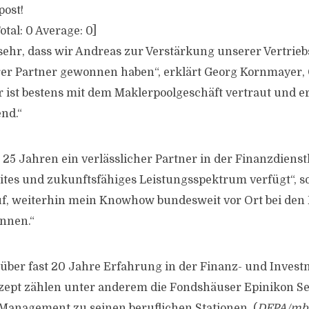
post!
otal:
0
Average:
0
]
sehr, dass wir Andreas zur Verstärkung unserer Vertrieb
er Partner gewonnen haben“, erklärt Georg Kornmayer,
r ist bestens mit dem Maklerpoolgeschäft vertraut und e
nd.“
t 25 Jahren ein verlässlicher Partner in der Finanzdienst
eites und zukunftsfähiges Leistungsspektrum verfügt“, s
f, weiterhin mein Knowhow bundesweit vor Ort bei den
nnen.“
über fast 20 Jahre Erfahrung in der Finanz- und Inves
ept zählen unter anderem die Fondshäuser Epinikon Se
anagement zu seinen beruflichen Stationen. (
DFPA/mb