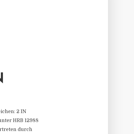
N
eichen: 2 IN
 unter HRB 12988
rtreten durch