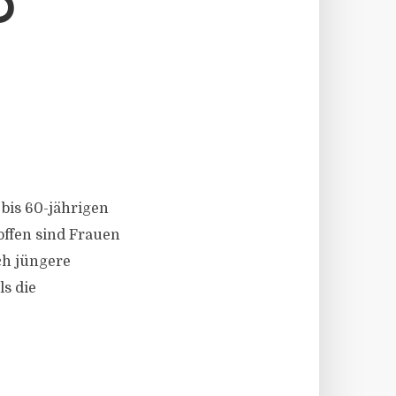
D
- bis 60-jährigen
offen sind Frauen
ch jüngere
ls die