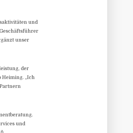
saktivitäten und
 Geschäftsführer
rgänzt unser
leistung, der
o Heiming. „Ich
 Partnern
tmentberatung.
rvices und
1
)