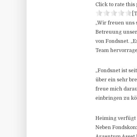
Click to rate this 
[T
„Wir freuen uns 
Betreuung unser
von Fondsnet. „E
Team hervorrage
„Fondsnet ist sei
über ein sehr br
freue mich darau
einbringen zu kö
Heiming verfügt 
Neben Fondskonz
Argentum Asset M