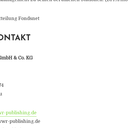
tteilung Fondsnet
ONTAKT
GmbH & Co. KG
74
u
-publishing.de
wwr-publishing.de