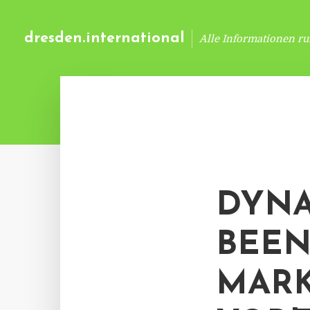
dresden.international
Alle Informationen r
DYN
BEEN
MARK