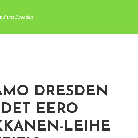
und um Dresden
AMO DRESDEN
DET EERO
KANEN-LEIHE