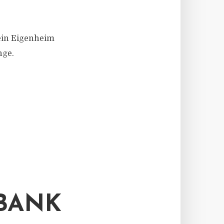
ein Eigenheim
nge.
BANK