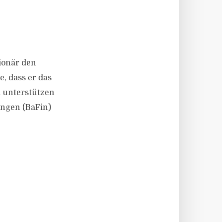
tionär den
, dass er das
l unterstützen
ungen (BaFin)