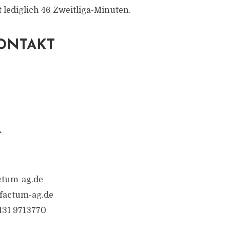
t lediglich 46 Zweitliga-Minuten.
ONTAKT
A
ctum-ag.de
@factum-ag.de
6131 9713770