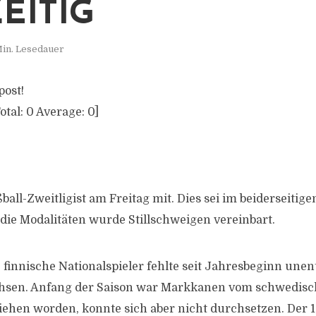
EITIG
Min. Lesedauer
post!
otal:
0
Average:
0
]
ßball-Zweitligist am Freitag mit. Dies sei im beiderseit
die Modalitäten wurde Stillschweigen vereinbart.
e finnische Nationalspieler fehlte seit Jahresbeginn une
chsen. Anfang der Saison war Markkanen vom schwedisch
iehen worden, konnte sich aber nicht durchsetzen. Der 