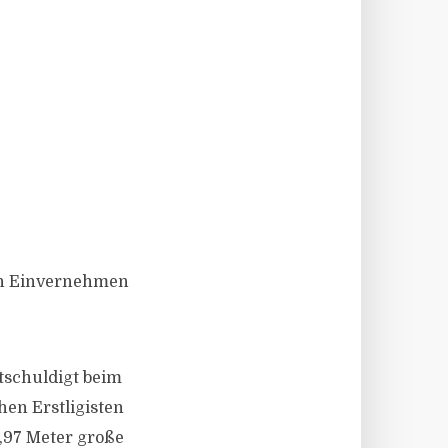
igen Einvernehmen
ntschuldigt beim
en Erstligisten
1,97 Meter große