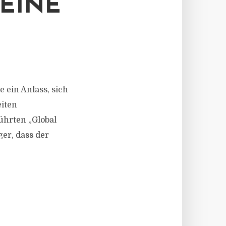
EINE
ein Anlass, sich
iten
ührten „Global
er, dass der