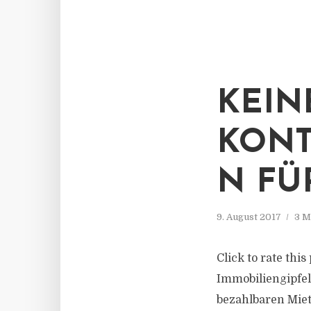
KEIN
KON
N FÜ
9. August 2017
3 M
Click to rate thi
Immobiliengipfe
bezahlbaren Mie