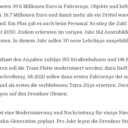
seien 39,6 Millionen Euro in Fahrzeuge, Objekte und Inf
n. 16,7 Millionen Euro und damit mehr als ein Drittel wa
. Ein Plus gab es auch beim Personal. So stieg die Zahl 
ut 2050. Zudem erlernten im vorigen Jahr 162 Auszubil
en. In diesem Jahr sollen 30 neue Lehrlinge ausgebild
fasst den Angaben zufolge 185 Straßenbahnen und 146 B
 soll die Tram-Flotte modernisiert werden; dazu läuft
chreibung. Ab 2021 sollen dann ersten Fahrzeuge der 
und als erstes die verbliebenen Tatra-Züge ersetzen. Der
gen auf den Dresdner Gleisen.
st eine Modernisierung und Nachrüstung für einige Nie
bahn-Generation geplant. Pro Jahr legen die Dresdner 