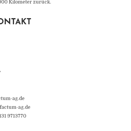
000 Kilometer zurück.
ONTAKT
A
ctum-ag.de
@factum-ag.de
6131 9713770