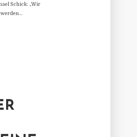
hael Schick: „Wir
werden...
ER