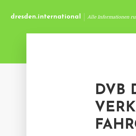
dresden.international
Alle Informationen r
DVB 
VERK
FAHR