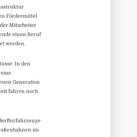
rastruktur
ren Fördermittel
der Mitarbeiter
dende einen Beruf
et werden.
usse. In den
 eine
neuen Generation
zeit fahren noch
derflurfahrzeuge
Straßenbahnen im