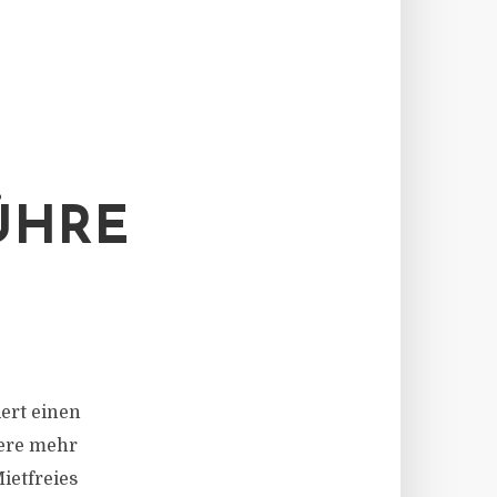
ÜHRE
N
dert einen
dere mehr
etfreies