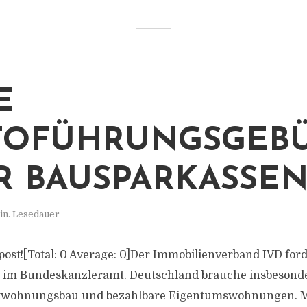
E
TOFÜHRUNGSGEB
R BAUSPARKASSE
in. Lesedauer
s post![Total: 0 Average: 0]Der Immobilienverband IVD for
l im Bundeskanzleramt. Deutschland brauche insbeson
twohnungsbau und bezahlbare Eigentumswohnungen. Mi