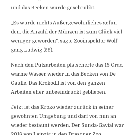
und das Becken wurde geschrubbt.
„Es wur­de nichts Au­ßer­ge­wöhn­li­ches ge­fun­
den, die An­zahl der Mün­zen ist zum Glück viel
we­ni­ger ge­wor­den“, sagte Zoo­in­spek­tor Wolf­
gang Lud­wig (59).
Nach den Putzarbeiten plätscherte das 18 Grad
warme Wasser wieder in das Becken von De
Gaulle. Das Krokodil ist von den ganzen
Arbeiten eher unbeeindruckt geblieben.
Jetzt ist das Kroko wieder zurück in seiner
gewohnten Umgebung und darf von nun an
wieder bestaunt werden. Der Sunda-Gavial war
2016 von Leipzig in den Dresdner Zoo