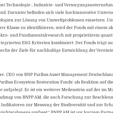
wobei Technologie-, Industrie- und Versorgungsunterneh
sind. Darunter befinden sich viele hochinnovative Unter
logien zur Lösung von Umweltproblemen einsetzen. Um
r Klasse zu identifizieren, wird der Fonds mit einem a
Makro- und Fundamentalresearch mit proprietärem quant
tegrierten ESG-Kriterien kombiniert. Der Fonds trägt a
echs der Ziele für nachhaltige Entwicklung der Vereint
, CEO von BNP Paribas Asset Management Deutschland, 
aribas Ecosystem Restoration Fonds‘ als Reaktion auf d
aufgelegt. Er ist ein weiterer Meilenstein auf der im 
Roadmap von BNPP AM, die auch Forschung zur Beschleu
Indikatoren zur Messung der Biodiversität und zur Sch
ichtsrahmens umfasst.“ BNPP AM ist vor kurzem Partne