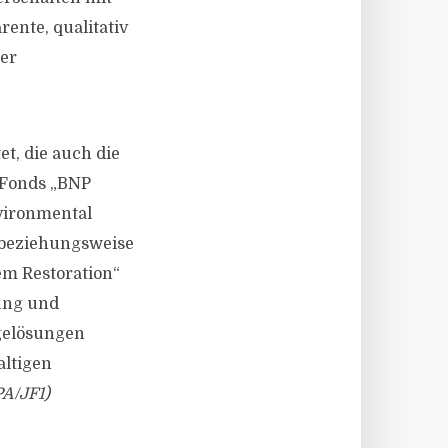
ente, qualitativ
er
, die auch die
-Fonds „BNP
vironmental
 beziehungsweise
em Restoration“
lung und
agelösungen
altigen
A/JF1)