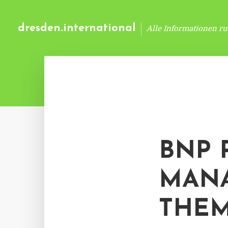
dresden.international
Alle Informationen r
BNP 
MANA
THE