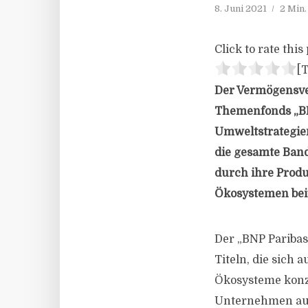
8. Juni 2021
2 Min
Click to rate this 
[T
Der Vermögensve
Themenfonds „BNP
Umweltstrategien
die gesamte Band
durch ihre Produ
Ökosystemen bei
Der „BNP Paribas
Titeln, die sich 
Ökosysteme konz
Unternehmen aus