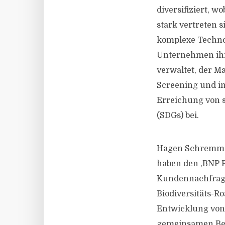
diversifiziert, 
stark vertreten 
komplexe Techno
Unternehmen ihre
verwaltet, der 
Screening und in
Erreichung von s
(SDGs) bei.
Hagen Schremmer
haben den ,BNP P
Kundennachfrage 
Biodiversitäts-
Entwicklung von 
gemeinsamen Ber