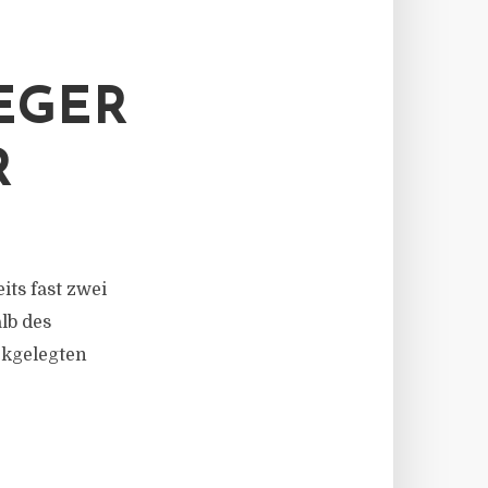
EGER
R
its fast zwei
lb des
ckgelegten