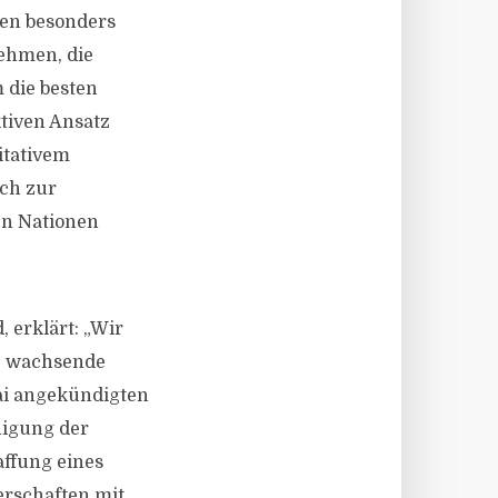
men besonders
nehmen, die
 die besten
ktiven Ansatz
itativem
uch zur
en Nationen
erklärt: „Wir
ie wachsende
Mai angekündigten
nigung der
affung eines
rschaften mit