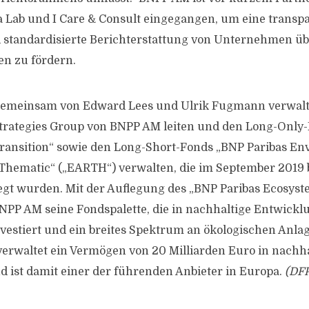
a Lab und I Care & Consult eingegangen, um eine transpar
 standardisierte Berichterstattung von Unternehmen üb
en zu fördern.
gemeinsam von Edward Lees und Ulrik Fugmann verwaltet
trategies Group von BNPP AM leiten und den Long-Only
ransition“ sowie den Long-Short-Fonds „BNP Paribas En
 Thematic“ („EARTH“) verwalten, die im September 2019
egt wurden. Mit der Auflegung des „BNP Paribas Ecosyst
BNPP AM seine Fondspalette, die in nachhaltige Entwick
estiert und ein breites Spektrum an ökologischen Anl
verwaltet ein Vermögen von 20 Milliarden Euro in nachh
ist damit einer der führenden Anbieter in Europa.
(DFP