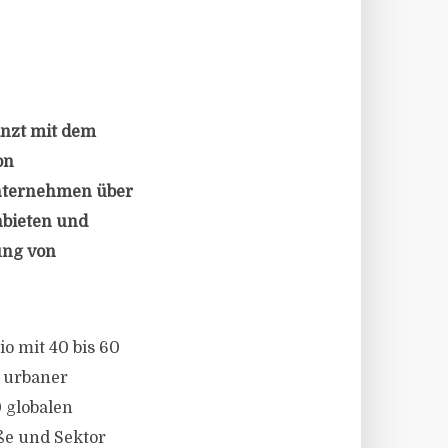
nzt mit dem
on
Unternehmen über
nbieten und
ung von
o mit 40 bis 60
d urbaner
 globalen
ße und Sektor