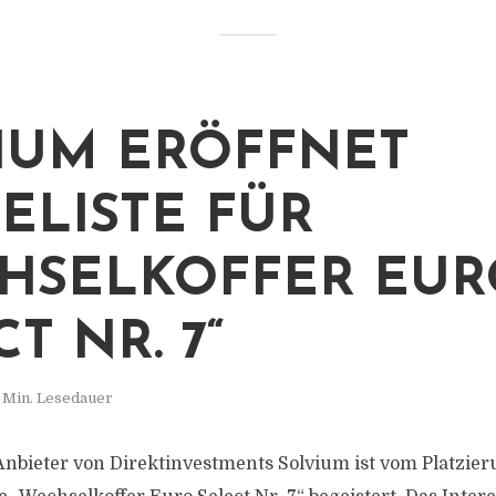
IUM ERÖFFNET
ELISTE FÜR
HSELKOFFER EUR
T NR. 7“
 Min. Lesedauer
bieter von Direktinvestments Solvium ist vom Platzier