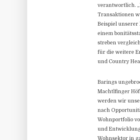
verantwortlich. 
Transaktionen wi
Beispiel unserer
einem bonitätsst
streben vergleic
für die weitere 
und Country Head
Barings ungebro
Machtlfinger Höf
werden wir unser
nach Opportunit
Wohnportfolio v
und Entwicklung.
Wohnsektor in ga