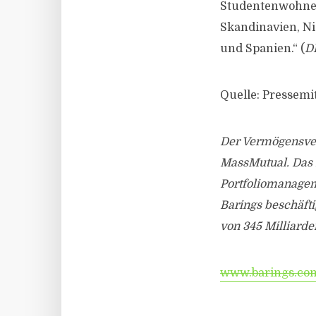
Studentenwohnen,
Skandinavien, Ni
und Spanien.“ (
D
Quelle: Pressemi
Der Vermögensver
MassMutual. Das 
Portfoliomanageme
Barings beschäfti
von 345 Milliarde
www.barings.co