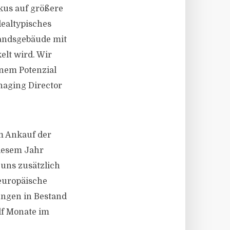
okus auf größere
dealtypisches
standsgebäude mit
elt wird. Wir
inem Potenzial
naging Director
m Ankauf der
diesem Jahr
 uns zusätzlich
europäische
ungen in Bestand
lf Monate im