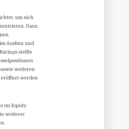
chtet, um sich
zentrieren. Dazu
hmen
beim Ausbau und
arings stellte
sselpositionen
 sowie weiteren
 eröffnet werden
o im Equity-
in weiterer
en,