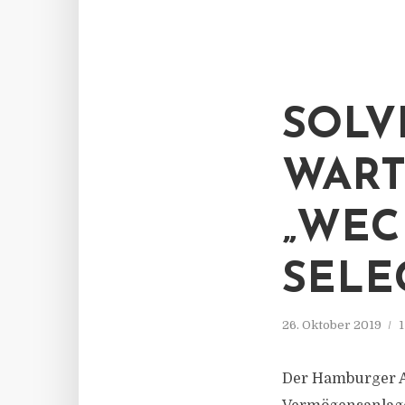
SOLV
WART
„WEC
SELEC
26. Oktober 2019
1
Der Hamburger An