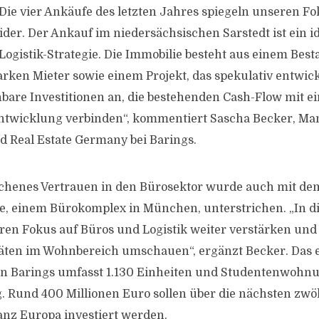
„Die vier Ankäufe des letzten Jahres spiegeln unseren F
der. Der Ankauf im niedersächsischen Sarstedt ist ein i
 Logistik-Strategie. Die Immobilie besteht aus einem Be
arken Mieter sowie einem Projekt, das spekulativ entwick
hbare Investitionen an, die bestehenden Cash-Flow mit e
Entwicklung verbinden“, kommentiert Sascha Becker, Ma
 Real Estate Germany bei Barings.
chenes Vertrauen in den Bürosektor wurde auch mit de
e, einem Bürokomplex in München, unterstrichen. „In 
en Fokus auf Büros und Logistik weiter verstärken und
äten im Wohnbereich umschauen“, ergänzt Becker. Das 
on Barings umfasst 1.130 Einheiten und Studentenwohn
 Rund 400 Millionen Euro sollen über die nächsten zwö
nz Europa investiert werden.