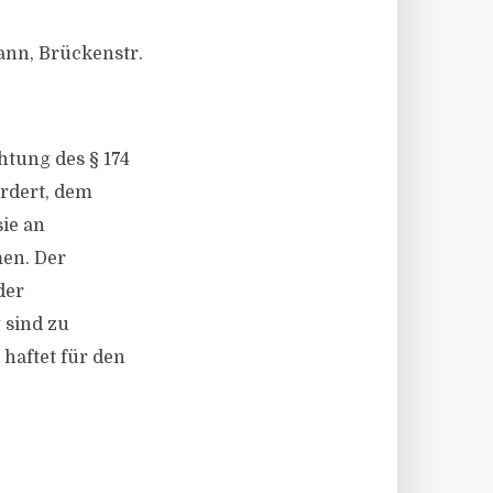
nn, Brückenstr.
htung des § 174
rdert, dem
ie an
en. Der
der
 sind zu
 haftet für den