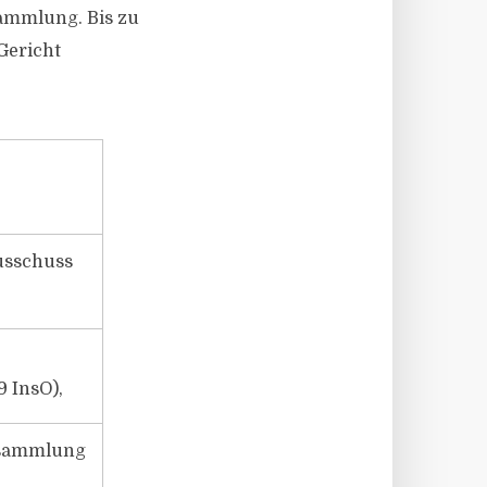
sammlung. Bis zu
Gericht
usschuss
9 InsO),
rsammlung