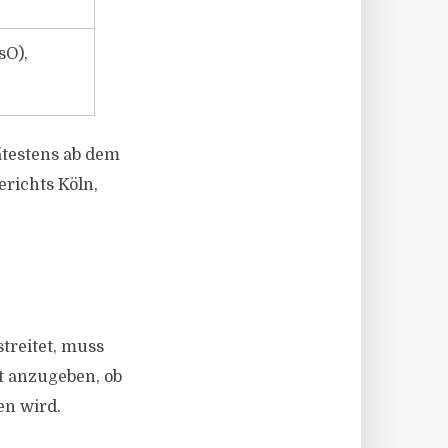
sO),
testens ab dem
erichts Köln,
treitet, muss
t anzugeben, ob
en wird.