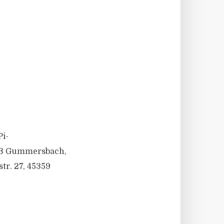
Pi-
643 Gummersbach,
tr. 27, 45359