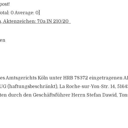
post!
otal:
0
Average:
0
]
n, Aktenzeichen: 70a IN 210/20
gen
des Amtsgerichts Köln unter HRB 78372 eingetragenen A
UG (haftungsbeschränkt), La Roche-sur-Yon-Str. 14, 51
eten durch den Geschäftsführer Herrn Stefan Dawid, Tons