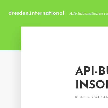
dresden.international
Alle Informationen r
API-
INSO
31. Januar 2021
4 