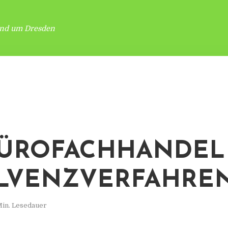
und um Dresden
BÜROFACHHANDEL
LVENZVERFAHRE
Min. Lesedauer