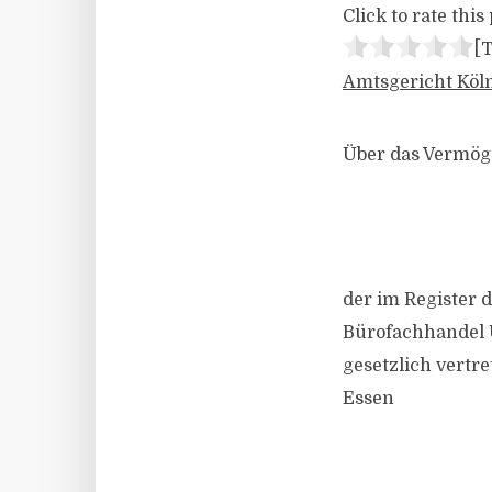
Click to rate this 
[T
Amtsgericht Köl
Über das Vermö
der im Register 
Bürofachhandel 
gesetzlich vertr
Essen