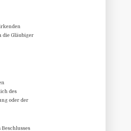
wirkenden
 die Gläubiger
en
ich des
ung oder der
s Beschlusses