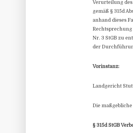
Verurteilung de
gemäß § 315d Abs.
anhand dieses Fal
Rechtsprechung k
Nr. 3 StGB zu en
der Durchführung
Vorinstanz:
Landgericht Stutt
Die maßgebliche V
§ 315d StGB Ver