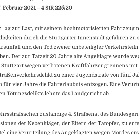
. Februar 2021 – 4 StR 225/20
lag zur Last, mit seinem hochmotorisierten Fahrzeug 
gkeiten durch die Stuttgarter Innenstadt gefahren zu s
sunfall und den Tod zweier unbeteiligter Verkehrstei
ben. Der zur Tatzeit 20 Jahre alte Angeklagte wurde we
 Stuttgart wegen verbotenen Kraftfahrzeugrennens mit 
raßenverkehrsdelikt zu einer Jugendstrafe von fünf Jah
 für vier Jahre die Fahrerlaubnis entzogen. Eine Verur
hen Tötungsdelikts lehnte das Landgericht ab.
kehrsstrafsachen zuständige 4. Strafsenat des Bundesgeri
sionen der Nebenkläger, der Eltern der Tatopfer, zu ents
el eine Verurteilung des Angeklagten wegen Mordes ers