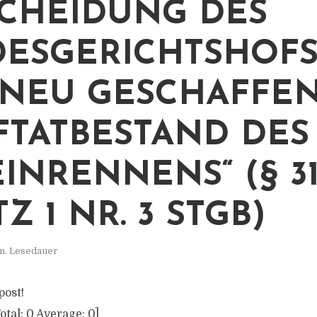
CHEIDUNG DES
ESGERICHTSHOFS
NEU GESCHAFFE
FTATBESTAND DES
EINRENNENS“ (§ 3
Z 1 NR. 3 STGB)
n. Lesedauer
post!
otal:
0
Average:
0
]