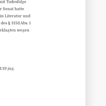
it Todesfolge
r Senat hatte
 in Literatur und
des § 315d Abs. 1
geklagten wegen
/19 jug.