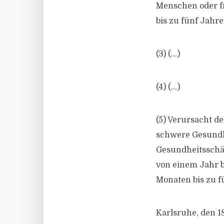
Menschen oder f
bis zu fünf Jahre
(3) (…)
(4) (…)
(5) Verursacht de
schwere Gesundh
Gesundheitsschäd
von einem Jahr b
Monaten bis zu f
Karlsruhe, den 1