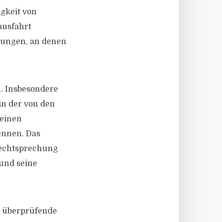
gkeit von
ausfahrt
tzungen, an denen
n. Insbesondere
in der von den
 einen
ennen. Das
Rechtsprechung
und seine
u überprüfende