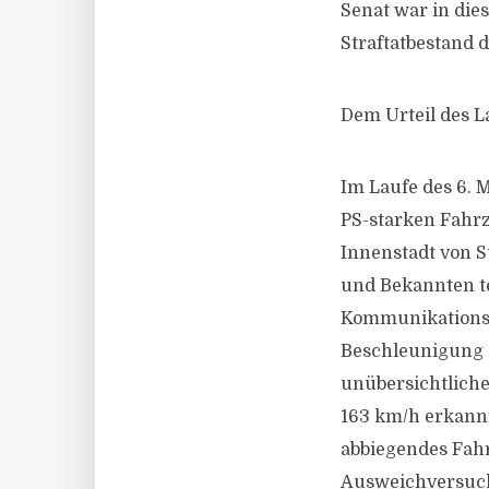
Senat war in die
Straftatbestand d
Dem Urteil des L
Im Laufe des 6.
PS-starken Fahrz
Innenstadt von S
und Bekannten t
Kommunikationsp
Beschleunigung a
unübersichtliche
163 km/h erkannt
abbiegendes Fahr
Ausweichversuch 