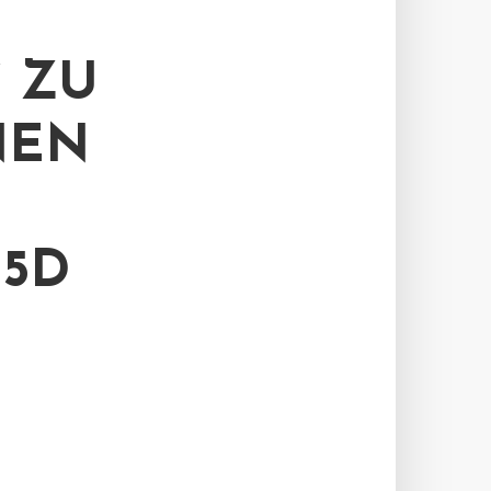
 ZU
NEN
15D