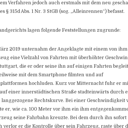
sem Verfahren jedoch auch erstmals mit dem neu gesch
es § 315d Abs. 1 Nr. 3 StGB (sog. „Alleinrennen“) befasst.
andgerichts lagen folgende Feststellungen zugrunde:
 März 2019 unternahm der Angeklagte mit einem von ihm
eug eine Vielzahl von Fahrten mit überhöhter Geschwin
tuttgart, die er oder seine ihn auf einigen Fahrten begl
eilweise mit dem Smartphone filmten und auf
lattformen hochluden. Kurz vor Mitternacht fuhr er m
uf einer innerstädtischen Straße stadteinwärts durch e
 langgezogene Rechtskurve. Bei einer Geschwindigkeit
e er, wie ca. 100 Meter vor ihm ein ihm entgegenkomm
zeug seine Fahrbahn kreuzte. Bei dem durch ihn sofort 
verlor er die Kontrolle über sein Fahrzeug, raste über d