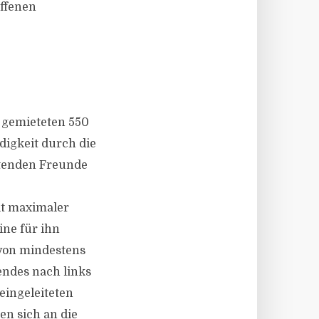
affenen
 gemieteten 550
digkeit durch die
eitenden Freunde
it maximaler
ine für ihn
 von mindestens
endes nach links
eingeleiteten
en sich an die