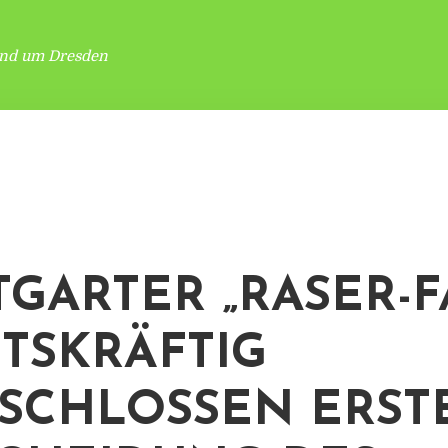
und um Dresden
TGARTER „RASER-F
TSKRÄFTIG
SCHLOSSEN ERST