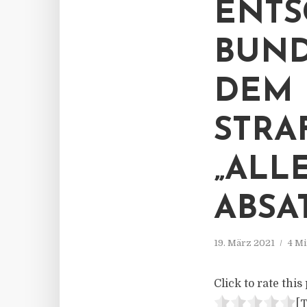
ENTS
BUND
DEM 
STRA
„ALL
ABSAT
19. März 2021
4 Mi
Click to rate this 
[T